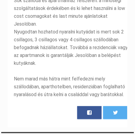
Sok szálloda és apartmanház felszerelt a minőségi
szolgáltatások érdekében és ki lehet használni a low
cost csomagokat és last minute ajánlatokat
Jesolóban.
Nyugodtan hozhatod nyaralni kutyádat is mert sok 2
csillagos, 3 csillagos vagy 4 csillagos szállodában
befogadnak háziállatokat. Továbbá a rezidenciák vagy
az apartmanok is garantálják Jesolóban a belépést
kutyáknak.
Nem marad más hátra mint felfedezni mely
szállodában, aparthotelben, residenziában foglalható
nyaralásod és útra kelni a családdal vagy barátokkal.