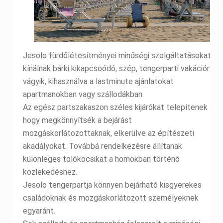
Jesolo fürdőlétesítményei minőségi szolgáltatásokat
kínálnak bárki kikapcsoódó, szép, tengerparti vakációra
vágyik, kihasználva a lastminute ajánlatokat
apartmanokban vagy szállodákban.
Az egész partszakaszon széles kijárókat telepítenek
hogy megkönnyítsék a bejárást
mozgáskorlátozottaknak, elkerülve az építészeti
akadályokat. Továbbá rendelkezésre állítanak
különleges tolókocsikat a homokban történő
közlekedéshez.
Jesolo tengerpartja könnyen bejárható kisgyerekes
családoknak és mozgáskorlátozott személyeknek
egyaránt.