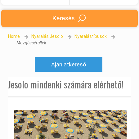
Keresés
Home
Nyaralás Jesolo
Nyaralástípusok
Mozgássérültek
Ajánlatkereső
Jesolo mindenki számára elérhető!