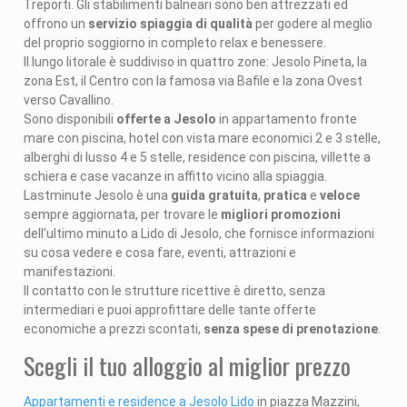
Treporti. Gli stabilimenti balneari sono ben attrezzati ed
offrono un
servizio spiaggia di qualità
per godere al meglio
del proprio soggiorno in completo relax e benessere.
Il lungo litorale è suddiviso in quattro zone: Jesolo Pineta, la
zona Est, il Centro con la famosa via Bafile e la zona Ovest
verso Cavallino.
Sono disponibili
offerte a Jesolo
in appartamento fronte
mare con piscina, hotel con vista mare economici 2 e 3 stelle,
alberghi di lusso 4 e 5 stelle, residence con piscina, villette a
schiera e case vacanze in affitto vicino alla spiaggia.
Lastminute Jesolo è una
guida gratuita
,
pratica
e
veloce
sempre aggiornata, per trovare le
migliori promozioni
dell'ultimo minuto a Lido di Jesolo, che fornisce informazioni
su cosa vedere e cosa fare, eventi, attrazioni e
manifestazioni.
Il contatto con le strutture ricettive è diretto, senza
intermediari e puoi approfittare delle tante offerte
economiche a prezzi scontati,
senza spese di prenotazione
.
Scegli il tuo alloggio al miglior prezzo
Appartamenti e residence a Jesolo Lido
in piazza Mazzini,