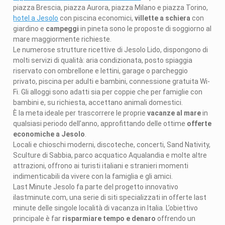
piazza Brescia, piazza Aurora, piazza Milano e piazza Torino,
hotel a Jesolo
con piscina economici,
villette a schiera
con
giardino e
campeggi
in pineta sono le proposte di soggiorno al
mare maggiormente richieste.
Le numerose strutture ricettive di Jesolo Lido, dispongono di
molti servizi di qualità: aria condizionata, posto spiaggia
riservato con ombrellone e lettini, garage o parcheggio
privato, piscina per adulti e bambini, connessione gratuita Wi-
Fi. Gli alloggi sono adatti sia per coppie che per famiglie con
bambini e, su richiesta, accettano animali domestici.
È la meta ideale per trascorrere le proprie
vacanze al mare
in
qualsiasi periodo dell’anno, approfittando delle ottime
offerte
economiche a Jesolo
.
Locali e chioschi moderni, discoteche, concerti, Sand Nativity,
Sculture di Sabbia, parco acquatico Aqualandia e molte altre
attrazioni, offrono ai turisti italiani e stranieri momenti
indimenticabili da vivere con la famiglia e gli amici.
Last Minute Jesolo fa parte del progetto innovativo
ilastminute.com, una serie di siti specializzati in offerte last
minute delle singole località di vacanza in Italia. L’obiettivo
principale è far
risparmiare tempo e denaro
offrendo un