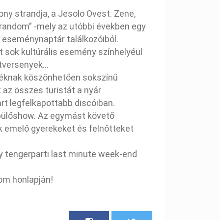
rony strandja, a Jesolo Ovest. Zene,
a random” -mely az utóbbi években egy
 eseménynaptár találkozóiból.
t sok kultúrális esemény színhelyéül
tversenyek...
átéknak köszönhetően sokszínű
 az összes turistát a nyár
rt legfelkapottabb discóiban.
epülőshow. Az egymást követő
ek emelő gyerekeket és felnőtteket
 tengerparti last minute week-end
om honlapján!