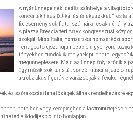
A nyár ünnepeinek ideális színhelye a világítóto
koncertek híres DJ-kal és énekesekkel, “festa 
fix esemény sok fiatal számára- csak néhány az
A piazza Brescia teri Arrex kongresszusi közpon
szolgál: Miss Italia, nemzeti és nemzetközi spor
Ferragosto éjszakáján Jesolo a gyönyörű tüzij
fényekben tündöklik melynek pillanatai egyesítik
megünneplésére. Majd az ünnep folytatódik a pa
Egy másik sok turistát vonzó műsor a jesolói r
akrobatikus figurák elvarázsolják a fejüket égn
k és szórakozási lehetőségek állnak rendelkezésre egy
z.
tmanban, hotelben vagy kempingben a lastminutejesolo.c
heted a lidodijesolo.info honlapján