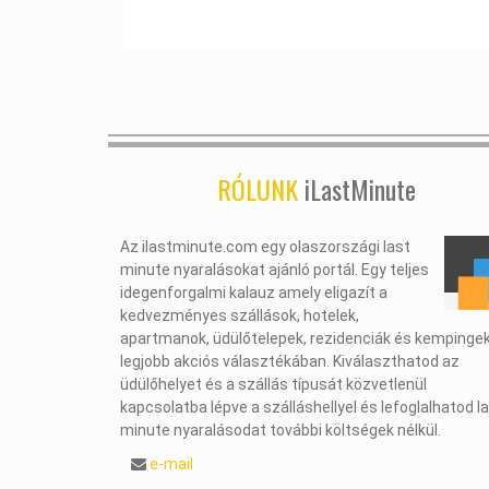
RÓLUNK
iLastMinute
Az ilastminute.com egy olaszországi last
minute nyaralásokat ajánló portál. Egy teljes
idegenforgalmi kalauz amely eligazít a
kedvezményes szállások, hotelek,
apartmanok, üdülőtelepek, rezidenciák és kempinge
legjobb akciós választékában. Kiválaszthatod az
üdülőhelyet és a szállás típusát közvetlenül
kapcsolatba lépve a szálláshellyel és lefoglalhatod l
minute nyaralásodat további költségek nélkül.
e-mail