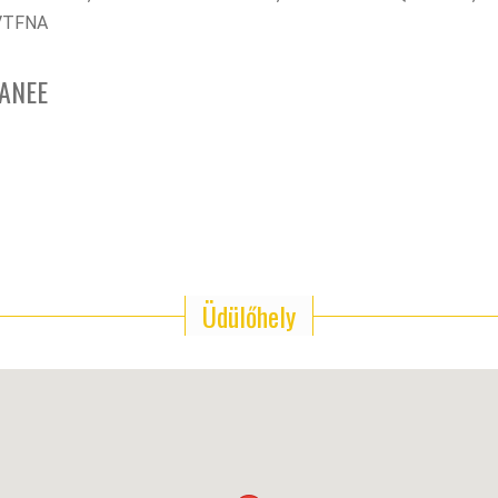
VTFNA
RANEE
Üdülőhely