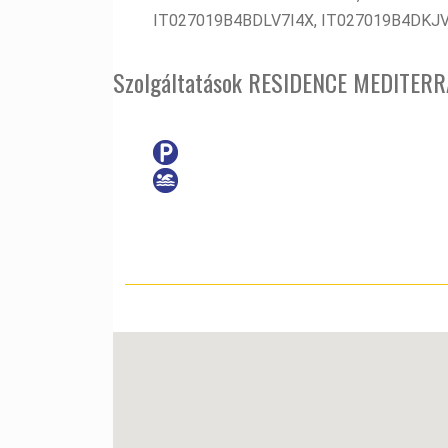
IT027019B4BDLV7I4X, IT027019B4DKJ
Szolgáltatások RESIDENCE MEDITER