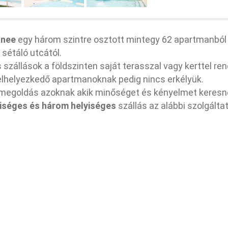
anee
egy három szintre osztott mintegy 62 apartmanból
 sétáló utcától.
szállások a földszinten saját terasszal vagy kerttel re
elhelyezkedő apartmanoknak pedig nincs erkélyük.
 megoldás azoknak akik minőséget és kényelmet keresn
iséges és három helyiséges
szállás az alábbi szolgálta