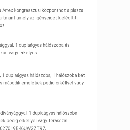
a Arrex kongresszusi központhoz a piazza
tmant amely az igényeidet kielégítiti.
oz.
yággyal, 1 duplaágyas hálószoba és
szos vagy erkélyes.
, 1 duplaágyas hálószoba, 1 hálószoba két
és második emeletiek pedig erkéllyel vagy
 díványággyal, 1 duplaágyas hálószoba
ek pedig erkéllyel vagy terasszal.
IT027019B46UWSZT97,