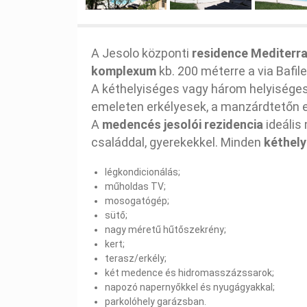
A Jesolo központi
residence Mediterr
komplexum
kb. 200 méterre a via Bafile
A kéthelyiséges vagy három helyiséges 
emeleten erkélyesek, a manzárdtetőn 
A
medencés jesolói rezidencia
ideális
családdal, gyerekekkel. Minden
kéthely
légkondicionálás;
műholdas TV;
mosogatógép;
sütő;
nagy méretű hűtőszekrény;
kert;
terasz/erkély;
két medence és hidromasszázssarok;
napozó napernyőkkel és nyugágyakkal;
parkolóhely garázsban.