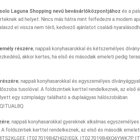
solo Laguna Shopping nevű bevásárlóközpontjához
és a pal
teknek ad helyet. Nincs más hátra mint felfedezni a modern apar
alaszd el vissza nem térő, kedvező ajánlatot családi nyaralásodh
emély részére
; nappali konyhasarokkal és kétszemélyes díván
yezkedésű, akkor kertes, ha első és másodaik emeleti pedig tera
 részére
; nappali konyhasarokkal és egyszemélyes díványággyal
őszoba tusolóval. A földszintiek kerttel rendelkeznek, az első 
lyett egy szimplaágy található a duplaágyas hálószobában.
4QITUAL8Q
zére
; nappali konyhasarokkal gyereknek alkalmas egyszemélyes
A földszintiek kerttel rendelkeznek, az első és második emeleti
4TS2KLGEF, IT027019B4ZHG2IEGX, IT027019B4XQ6YWK7P, 