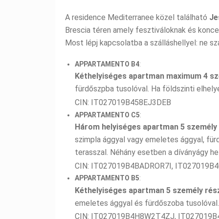
A residence Mediterranee közel található
Je
Brescia téren amely fesztiváloknak és koncer
Most lépj kapcsolatba a szálláshellyel: ne sz
APPARTAMENTO B4
:
Kéthelyiséges apartman maximum 4 sz
fürdőszpba tusolóval. Ha földszinti elhel
CIN: IT027019B458EJ3DEB
APPARTAMENTO C5
:
Három helyiséges apartman 5 személy
szimpla ággyal vagy emeletes ággyal, fürd
terasszal. Néhány esetben a díványágy he
CIN: IT027019B4BADROR7I, IT027019B
APPARTAMENTO B5
:
Kéthelyiséges apartman 5 személy rés
emeletes ággyal és fürdőszoba tusolóval. 
CIN: IT027019B4H8W2T4ZJ, IT027019B