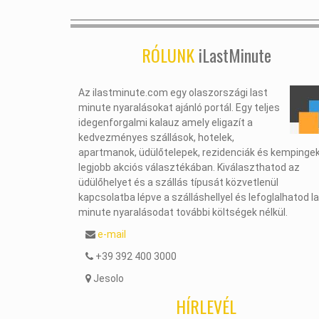
RÓLUNK
iLastMinute
Az ilastminute.com egy olaszországi last
minute nyaralásokat ajánló portál. Egy teljes
idegenforgalmi kalauz amely eligazít a
kedvezményes szállások, hotelek,
apartmanok, üdülőtelepek, rezidenciák és kempinge
legjobb akciós választékában. Kiválaszthatod az
üdülőhelyet és a szállás típusát közvetlenül
kapcsolatba lépve a szálláshellyel és lefoglalhatod l
minute nyaralásodat további költségek nélkül.
e-mail
+39 392 400 3000
Jesolo
HÍRLEVÉL