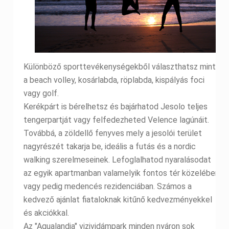
Különböző sporttevékenységekből választhatsz mint
a beach volley, kosárlabda, röplabda, kispályás foci
vagy golf.
Kerékpárt is bérelhetsz és bajárhatod Jesolo teljes
tengerpartját vagy felfedezheted Velence lagúnáit.
Továbbá, a zöldellő fenyves mely a jesolói terület
nagyrészét takarja be, ideális a futás és a nordic
walking szerelmeseinek. Lefoglalhatod nyaralásodat
az egyik apartmanban valamelyik fontos tér közelében
vagy pedig medencés rezidenciában. Számos a
kedvező ajánlat fiataloknak kitűnő kedvezményekkel
és akciókkal.
Az "Aqualandia" vizividámpark minden nyáron sok