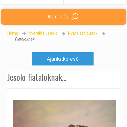
Keresés
Home
Nyaralás Jesolo
Nyaralástípusok
Fiataloknak
Ajánlatkereső
Jesolo fiataloknak...