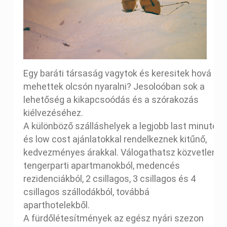
Egy baráti társaság vagytok és keresitek hová
mehettek olcsón nyaralni? Jesoloóban sok a
lehetőség a kikapcsoódás és a szórakozás
kiélvezéséhez.
A különböző szálláshelyek a legjobb last minute
és low cost ajánlatokkal rendelkeznek kitűnő,
kedvezményes árakkal. Válogathatsz közvetlen
tengerparti apartmanokból, medencés
rezidenciákból, 2 csillagos, 3 csillagos és 4
csillagos szállodákból, továbbá
aparthotelekből.
A fürdőlétesítmények az egész nyári szezon