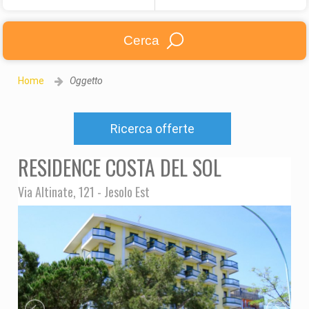
Cerca
Home
Oggetto
Ricerca offerte
RESIDENCE COSTA DEL SOL
Via Altinate, 121 - Jesolo Est